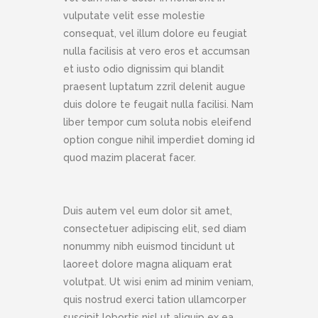
vulputate velit esse molestie
consequat, vel illum dolore eu feugiat
nulla facilisis at vero eros et accumsan
et iusto odio dignissim qui blandit
praesent luptatum zzril delenit augue
duis dolore te feugait nulla facilisi. Nam
liber tempor cum soluta nobis eleifend
option congue nihil imperdiet doming id
quod mazim placerat facer.
Duis autem vel eum dolor sit amet,
consectetuer adipiscing elit, sed diam
nonummy nibh euismod tincidunt ut
laoreet dolore magna aliquam erat
volutpat. Ut wisi enim ad minim veniam,
quis nostrud exerci tation ullamcorper
suscipit lobortis nisl ut aliquip ex ea